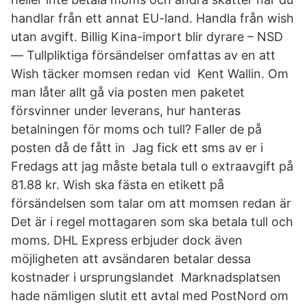
handlar från ett annat EU-land. Handla från wish
utan avgift. Billig Kina-import blir dyrare – NSD
— Tullpliktiga försändelser omfattas av en att
Wish täcker momsen redan vid Kent Wallin. Om
man låter allt gå via posten men paketet
försvinner under leverans, hur hanteras
betalningen för moms och tull? Faller de på
posten då de fått in Jag fick ett sms av er i
Fredags att jag måste betala tull o extraavgift på
81.88 kr. Wish ska fästa en etikett på
försändelsen som talar om att momsen redan är
Det är i regel mottagaren som ska betala tull och
moms. DHL Express erbjuder dock även
möjligheten att avsändaren betalar dessa
kostnader i ursprungslandet Marknadsplatsen
hade nämligen slutit ett avtal med PostNord om