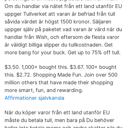
Om du handlar via nätet från ett land utanför EU
uppger Tullverket att varan är befriad från tull
såvida värdet är högst 1500 kronor. Säljaren
uppger själv på paketet vad varan är värd när du
handlar från Wish, och eftersom de flesta varor
är väldigt billiga slipper du tullkostnaden. Get
more bang for your buck. Get up to 75% off tull.
$3.50. 1,000+ bought this. $3.67. 100+ bought
this. $2.72. Shopping Made Fun. Join over 500
million others that have made their shopping
more smart, fun, and rewarding.
Affirmationer sjalvkansla
När du köper varor från ett land utanför EU
måste du betala tull, men bara på Du behöver
heller inte betala moms och andra skatter när du