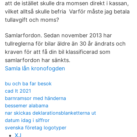
att de istället skulle dra momsen direkt i kassan,
vilket alltså skulle befria Varför måste jag betala
tullavgift och moms?
Samlarfordon. Sedan november 2013 har
tullreglerna för bilar äldre än 30 år ändrats och
kraven för att få din bil klassificerad som
samlarfordon har sänkts.
Samla lån kronofogden
bu och ba far besok
cad lt 2021
barnramsor med händerna
bessemer alabama
nar skickas deklarationsblanketterna ut
datum idag i siffror
svenska företag logotyper
XJ